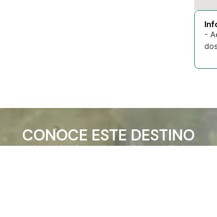
In
- A
dos
CONOCE ESTE DESTINO
Quiero más informaciones sobre ese destino
Enviar