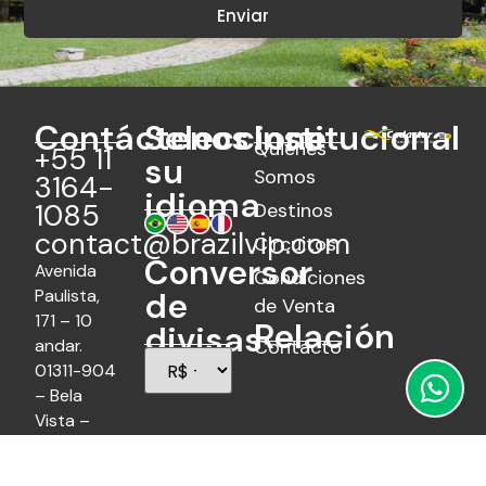
Enviar
Contáctenos
Seleccione
Institucional
Quiénes
+55 11
su
Somos
3164-
idioma
1085
Destinos
contact@brazilvip.com
Circuitos
Conversor
Avenida
Condiciones
Paulista,
de
de Venta
171 – 10
Relación
divisas
andar.
Contacto
01311-904
– Bela
Vista –
São Paulo
– SP –