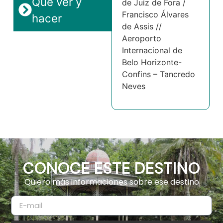
Qué ver y
de Juiz de Fora /
Francisco Álvares
hacer
de Assis //
Aeroporto
Internacional de
Belo Horizonte-
Confins – Tancredo
Neves
CONOCE ESTE DESTINO
Quiero más informaciones sobre ese destino