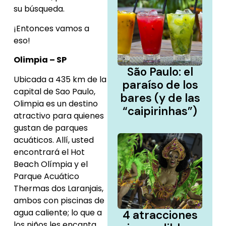
su búsqueda.
¡Entonces vamos a
eso!
Olimpia – SP
São Paulo: el
Ubicada a 435 km de la
paraíso de los
capital de Sao Paulo,
bares (y de las
Olimpia es un destino
“caipirinhas”)
atractivo para quienes
gustan de parques
acuáticos. Allí, usted
encontrará el Hot
Beach Olímpia y el
Parque Acuático
Thermas dos Laranjais,
ambos con piscinas de
agua caliente; lo que a
4 atracciones
los niños les encanta.