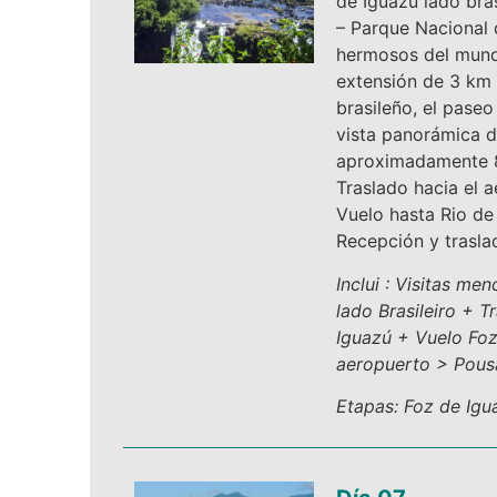
de Iguazú lado bras
– Parque Nacional 
hermosos del mund
extensión de 3 km e
brasileño, el paseo
vista panorámica d
aproximadamente 8
Traslado hacia el 
Vuelo hasta Rio de
Recepción y trasla
Inclui : Visitas me
lado Brasileiro + 
Iguazú + Vuelo Foz
aeropuerto > Pous
Etapas: Foz de Igua