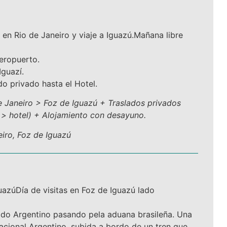
a en Rio de Janeiro y viaje a Iguazú.Mañana libre
aeropuerto.
Iguazí.
do privado hasta el Hotel.
de Janeiro > Foz de Iguazú + Traslados privados
 > hotel) + Alojamiento con desayuno.
eiro, Foz de Iguazú
uazúDía de visitas en Foz de Iguazú lado
lado Argentino pasando pela aduana brasileña. Una
acional Argentino, subida a bordo de un tren que