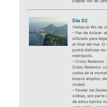
Etapas: Rio de Jan
Día 02
Visitas en Rio de J
– Pan de Azúcar: e
utilizado para lle
el nível del mar. E
podrá disfrutar de 
metrópolis.
– Cristo Redentor :
Cristo Redentor, co
colina de la monta
brazos amplios, da 
ciudad.
– Favela: las favel
colinas, son parte 
de estos barrios ma