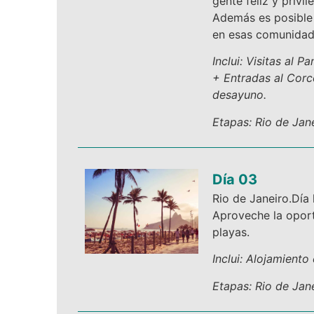
gente feliz y privil
Además es posible 
en esas comunidad
I
nclui: Visitas al P
+ Entradas al Cor
desayuno.
Etapas: Rio de Jane
Día 03
Rio de Janeiro.Día 
Aproveche la oport
playas.
Inclui: Alojamient
Etapas: Rio de Jane